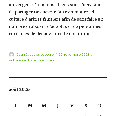
un verger ». Tous nos stages sont l’occasion
de partager nos savoir-faire en matière de
culture d’arbres fruitiers afin de satisfaire un
nombre croissant d’adeptes et de personnes
curieuses de découvrir cette discipline.
Auteur
Jean Jacques Lescure
Publié
25 novembre 2023
Catégories
le
Activités adhérents et grand public
août 2026
L
M
M
J
V
S
D