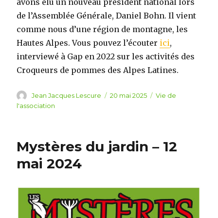
avons élu un nouveau président national lors
de l’Assemblée Générale, Daniel Bohn. Il vient
comme nous d’une région de montagne, les
Hautes Alpes. Vous pouvez l’écouter
ici
,
interviewé à Gap en 2022 sur les activités des
Croqueurs de pommes des Alpes Latines.
Auteur
Jean Jacques Lescure
Publié
20 mai 2025
Catégories
Vie de
le
l'association
Mystères du jardin – 12
mai 2024