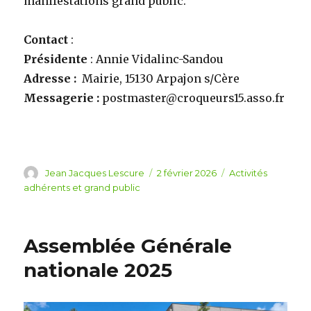
manifestations grand public.
Contact
:
Présidente
: Annie Vidalinc-Sandou
Adresse :
Mairie, 15130 Arpajon s/Cère
Messagerie :
postmaster@croqueurs15.asso.fr
Auteur
Jean Jacques Lescure
Publié
2 février 2026
Catégories
Activités
le
adhérents et grand public
Assemblée Générale
nationale 2025